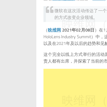
微软在这次活动传达了一个
的方式改变企业领域。
映维网（n
（
映维网
2021年02月08日
）在1月
HoloLens Industry S
以及在2021年及以后的趋势和见
这个完全以线上方式举行的活动
责人都有出席，并探索了当前的
映维网（n