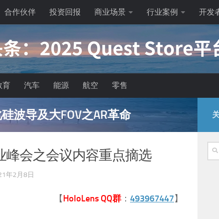
合作伙伴
投资回报
商业场景
行业案例
开发
教育
汽车
能源
航空
零售
告 位 | 空 挡 广 告 位
关
搜
s行业峰会之会议内容重点摘选
索
21年2月8日
【
HoloLens QQ群
：
493967447
】