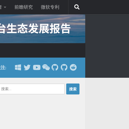
者
前瞻研究
微软专利
注:
：