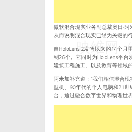
微软混合现实业务副总裁奥日·阿米加
从而说明混合现实已经为关键的
映维网（n
自HoloLens 2发售以来的1
到26个。它同时为HoloLens
建筑工程施工、以及教育等领域的
阿米加补充道：“我们相信混合现
型机、90年代的个人电脑和21
台，通过融合数字世界和物理世界