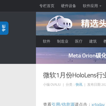
专栏首页
硬件设备
软件应用
跳至内容
专栏
软件
制造业
医疗
建筑
空 挡 广 
微软1月份HoloLen
小编
OVALIU
|
分类：
快讯
| 发布日期
20
查看
引用/信息源
请点击：
xrtoday