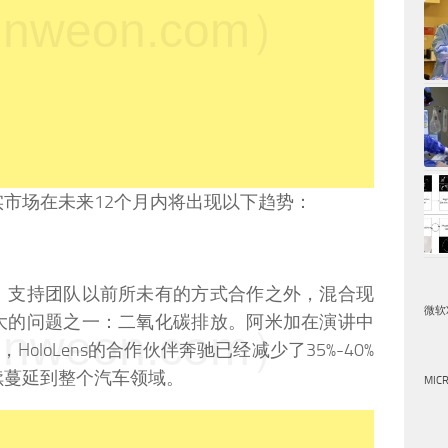
weon.com）
市场在未来12个月内将出现以下趋势：
、支持团队以前所未有的方式合作之外，混合现
微软
大的问题之一：二氧化碳排放。阿米加在演讲中
weon.com）
实，HoloLens的合作伙伴奔驰已经减少了35%-40%
续蔓延到整个汽车领域。
MIC