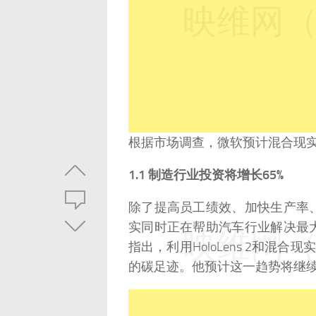
映维网（n
根据市场调查，微软预计混合现实
1.1 制造行业投资将增长65%
除了提高员工绩效、加快生产率
实同时正在帮助汽车行业解决最
映维网（n
指出，利用HoloLens 2和混合现
的碳足迹。他预计这一趋势将继