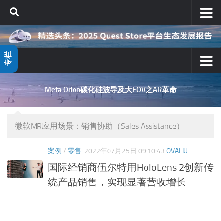
跳至内容
专栏
Meta Orion碳化硅波导及大FOV之AR革命
微软MR应用场景：销售协助（Sales Assistance）
案例
/
零售
2022年07月25日 09:10:43
OVALIU
国际经销商伍尔特用HoloLens 2创新传
统产品销售，实现显著营收增长