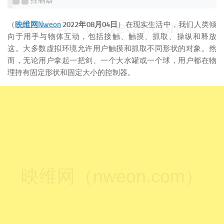
控制器
映维网（nweon.com）
（
映维网Nweon
2022年08月04日
）在现实生活中，我们人类倾
向于用手与物体互动，包括接触、触摸、抓取、操纵和释放
这。大多数虚拟环境允许用户触摸和抓取不同形状的对象。然
而，无论用户拿起一把剑、一个大水罐或一个球，用户都在物
理持有固定形状和固定大小的控制器。
映维网（nweon.com）