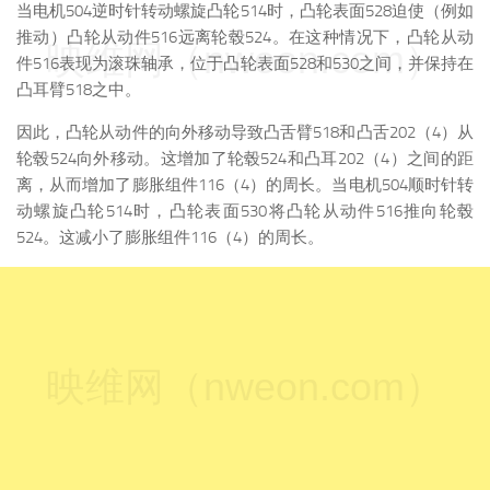
当电机504逆时针转动螺旋凸轮514时，凸轮表面528迫使（例如
推动）凸轮从动件516远离轮毂524。在这种情况下，凸轮从动
映维网（nweon.com）
件516表现为滚珠轴承，位于凸轮表面528和530之间，并保持在
凸耳臂518之中。
因此，凸轮从动件的向外移动导致凸舌臂518和凸舌202（4）从
轮毂524向外移动。这增加了轮毂524和凸耳202（4）之间的距
离，从而增加了膨胀组件116（4）的周长。当电机504顺时针转
动螺旋凸轮514时，凸轮表面530将凸轮从动件516推向轮毂
524。这减小了膨胀组件116（4）的周长。
映维网（nweon.com）