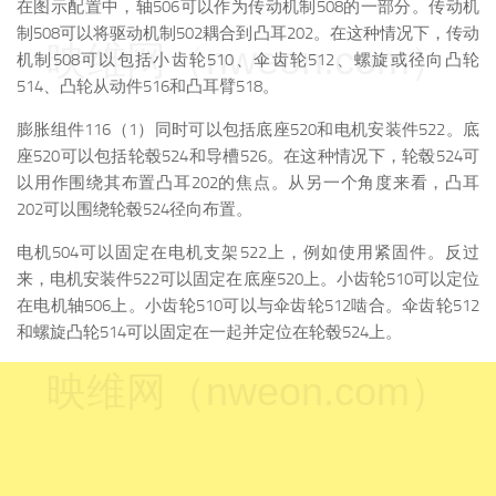
在图示配置中，轴506可以作为传动机制508的一部分。传动机
制508可以将驱动机制502耦合到凸耳202。在这种情况下，传动
映维网（nweon.com）
机制508可以包括小齿轮510、伞齿轮512、螺旋或径向凸轮
514、凸轮从动件516和凸耳臂518。
膨胀组件116（1）同时可以包括底座520和电机安装件522。底
座520可以包括轮毂524和导槽526。在这种情况下，轮毂524可
以用作围绕其布置凸耳202的焦点。从另一个角度来看，凸耳
202可以围绕轮毂524径向布置。
电机504可以固定在电机支架522上，例如使用紧固件。反过
来，电机安装件522可以固定在底座520上。小齿轮510可以定位
在电机轴506上。小齿轮510可以与伞齿轮512啮合。伞齿轮512
和螺旋凸轮514可以固定在一起并定位在轮毂524上。
映维网（nweon.com）