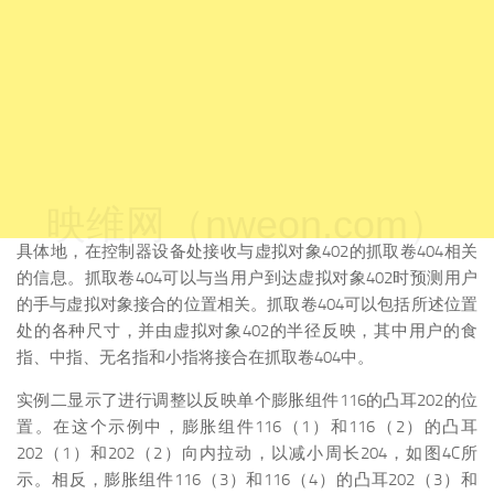
映维网（nweon.com）
具体地，在控制器设备处接收与虚拟对象402的抓取卷404相关
的信息。抓取卷404可以与当用户到达虚拟对象402时预测用户
的手与虚拟对象接合的位置相关。抓取卷404可以包括所述位置
处的各种尺寸，并由虚拟对象402的半径反映，其中用户的食
指、中指、无名指和小指将接合在抓取卷404中。
实例二显示了进行调整以反映单个膨胀组件116的凸耳202的位
置。在这个示例中，膨胀组件116（1）和116（2）的凸耳
202（1）和202（2）向内拉动，以减小周长204，如图4C所
示。相反，膨胀组件116（3）和116（4）的凸耳202（3）和