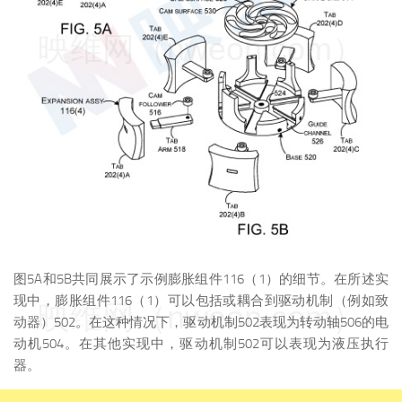
映维网（nweon.com）
图5A和5B共同展示了示例膨胀组件116（1）的细节。在所述实
现中，膨胀组件116（1）可以包括或耦合到驱动机制（例如致
映维网（nweon.com）
动器）502。在这种情况下，驱动机制502表现为转动轴506的电
动机504。在其他实现中，驱动机制502可以表现为液压执行
器。