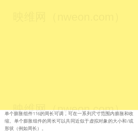
映维网（nweon.com）
映维网（nweon.com）
单个膨胀组件116的周长可调，可在一系列尺寸范围内膨胀和收
缩。单个膨胀组件的周长可以共同近似于虚拟对象的大小和/或
形状（例如周长）。