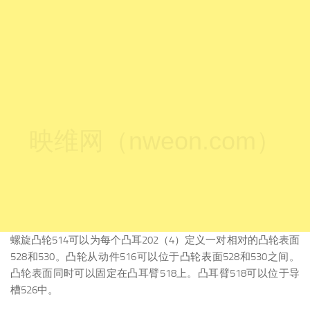
映维网（nweon.com）
螺旋凸轮514可以为每个凸耳202（4）定义一对相对的凸轮表面
528和530。凸轮从动件516可以位于凸轮表面528和530之间。
凸轮表面同时可以固定在凸耳臂518上。凸耳臂518可以位于导
槽526中。