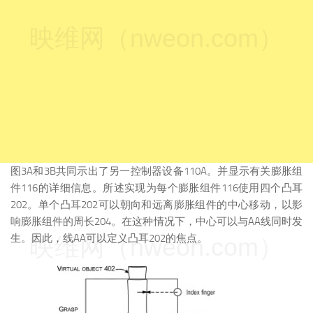
映维网（nweon.com）
图3A和3B共同示出了另一控制器设备110A。并显示有关膨胀组
件116的详细信息。所述实现为每个膨胀组件116使用四个凸耳
202。单个凸耳202可以朝向和远离膨胀组件的中心移动，以影
响膨胀组件的周长204。在这种情况下，中心可以与AA线同时发
生。因此，线AA可以定义凸耳202的焦点。
映维网（nweon.com）