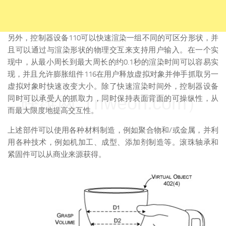
另外，控制器设备110可以快速渲染一组不同的可区分形状，并
且可以通过与渲染形状的物理交互来支持用户输入。在一个实
现中，从最小周长到最大周长的约0.1秒的渲染时间可以容易实
现，并且允许膨胀组件116在用户释放虚拟对象并伸手抓取另一
虚拟对象时快速改变大小。除了快速渲染时间外，控制器设备
映维网（nweon.com）
同时可以承受人的抓取力，同时保持表面背面的可操纵性，从
而最大限度地提高交互性。
上述部件可以使用各种材料制造，例如聚合物和/或金属，并利
用各种技术，例如机加工、成型、添加剂制造等。滚珠轴承和
紧固件可以从商业来源获得。