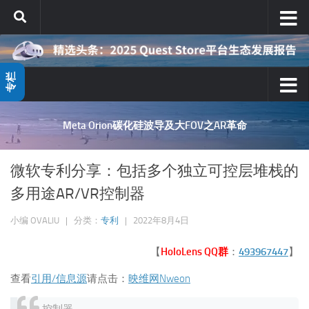
跳至内容
专栏
空 挡 广 告 位 | 空 挡 广 告 位
微软专利分享：包括多个独立可控层堆栈的
多用途AR/VR控制器
小编
OVALIU
|
分类：
专利
|
2022年8月4日
【
HoloLens QQ群
：
493967447
】
查看
引用/信息源
请点击：
映维网Nweon